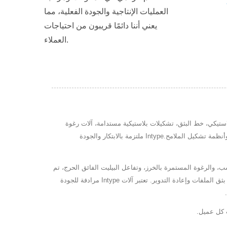
ب طبية
رغوة الخرز المستمرة
خطوط 
العمليات الإنتاجية والجودة الفعلية، مما
يعني أننا دائمًا قريبون من احتياجات
العملاء.
 الرئيسية للتشكيل البلاستيكي، خط البثق، تشكيلات بلاستيكية مستدامة، آلات رغوة
الخرز المستمرة، محببات رد فعل فائقة الحرجة، خطوط تشكيل أنابيب طبية وآلات تشكيل الملامح.تشمل عروضهم أيضًا خطوط تشكيل أنابيب طبية وأنظمة تشكيل الملامح.Intype ملتزمة بالابتكار والجودة
البلاستيك الحراري المشابهة للخشب، والرغوة المستمرة بالخرز، وتفاعل البيليت الفائق الحرج، تم
تصميم آلاتنا لتحقيق الكفاءة والاستدامة. مثالي للمشترين B2B في صناعة البثق البلاستيكية، تتراوح منتجاتنا من خطوط بثق الأنابيب الطبية إلى حلول بثق الملفات وإعادة التدوير. تعتبر آلات Intype مرادفة للجودة