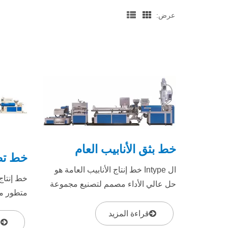
عرض:
خط بثق الأنابيب العام
خط تصن
ال Intype خط إنتاج الأنابيب العامة هو
حل عالي الأداء مصمم لتصنيع مجموعة
متطور مص
واسعة من الأنابيب البلاستيكية، بما في
الدرجة ال
ذلك...
قراءة المزيد
واستقراره
ق