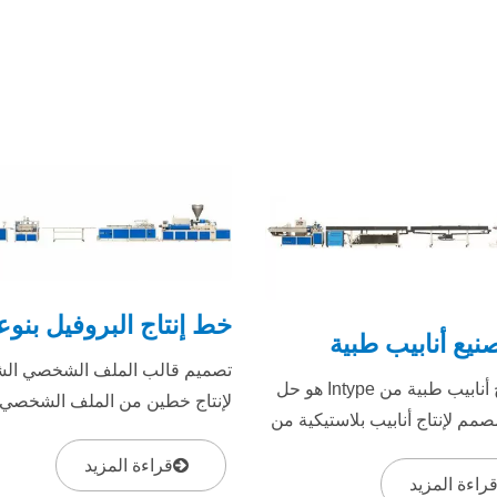
خط إنتاج البروفيل بنوع
يع أنابيب طبية
تصميم قالب الملف الشخصي ال
خط إنتاج أنابيب طبية من Intype هو حل
لإنتاج خطين من الملف الشخصي
مم لإنتاج أنابيب بلاستيكية من
نفس الوقت لزيادة القدرة. يعتمد
طبية. بفضل أدائه المتفوق،
المواد وحجم الملف...
قراءة المزيد
،...
راءة المزيد