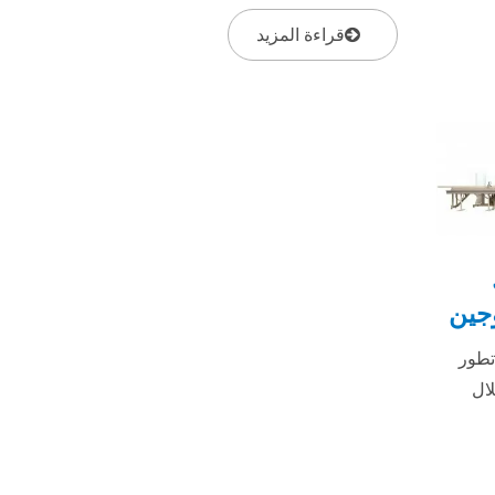
المركزي ذات البرغي الواحد لتشكيل
الملف...
قراءة المزيد
جين
تطور
لال
لفة من