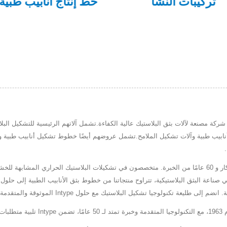
تركيبات النشا
خط إنتاج أنابي
Intype Enterprise Co.,. في تايوان منذ عام 1963، وهي شركة مصنعة لآلات بثق البلاستيك عالية الكفاءة.تشمل آلاتهم
اكتشف آلات البثق البلاستيكية المتقدمة لـ Intype، مزيج من الابتكار و 60 عامًا من الخبرة. متخصصون في تشكيلات 
طليعة تكنولوجيا تشكيل البلاستيك مع حلول Intype الموثوقة والمتقدمة.