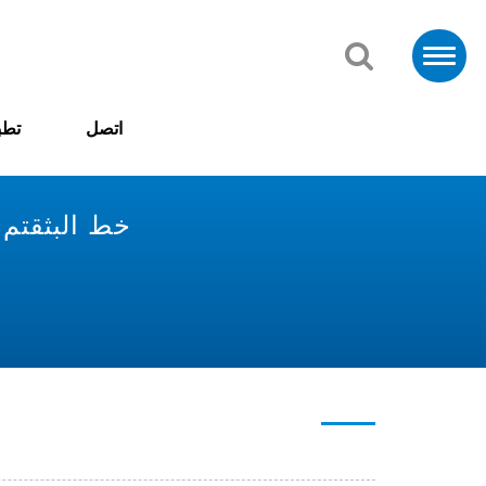
اتصل
تطب
خط البثقتم ا