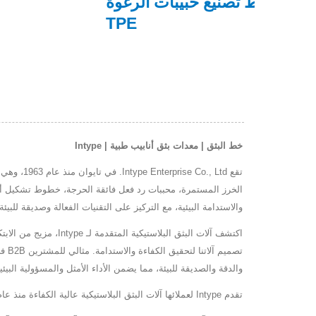
ستمرة
خطوط تصنيع حبيبات الرغوة
TPE
خط البثق | معدات بثق أنابيب طبية | Intype
تقع  Ltd
والاستدامة البيئية، مع التركيز على التقنيات الفعالة وصديقة للبيئة.
والدقة والصديقة للبيئة، مما يضمن الأداء الأمثل والمسؤولية البيئية. انضم إلى 
تقدم Intype لعملائها آلات البثق البلاستيكية عالية الكفاءة منذ عام 1963، مع التكنولوجيا المتقدمة وخبرة تمتد لـ 50 عامًا، تضمن Intype تلبية متطلبات كل عميل.