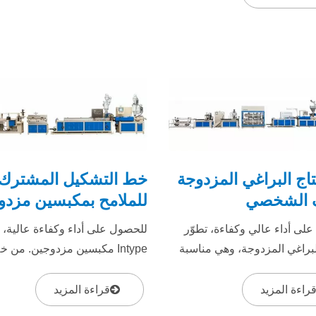
اج البراغي المزدوجة
خط التشكيل المشترك
 الشخصي
للملامح بمكبسين مزدو
لى أداء عالي وكفاءة، تطوّر
للحصول على أداء وكفاءة عالية، 
Inty البراغي المزدوجة، وهي مناسبة
Intype مكبسين مزدوجين. من خ
 لتصنيع المواد البودرة.
تصميم القالب، لإنتاج طبقات مخت
المواد أو الألوان...
راءة المزيد
قراءة المزيد