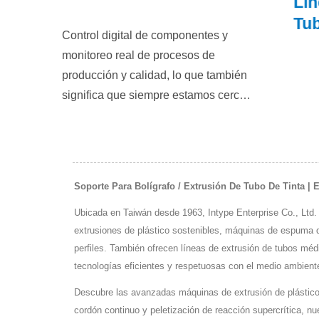
ción
Espuma De Cuentas
Línea
Continua
Tubo
Control digital de componentes y
monitoreo real de procesos de
producción y calidad, lo que también
significa que siempre estamos cerca
de las necesidades de los clientes.
Soporte Para Bolígrafo / Extrusión De Tubo De Tinta | 
Ubicada en Taiwán desde 1963, Intype Enterprise Co., Ltd. 
extrusiones de plástico sostenibles, máquinas de espuma d
perfiles. También ofrecen líneas de extrusión de tubos méd
tecnologías eficientes y respetuosas con el medio ambient
Descubre las avanzadas máquinas de extrusión de plástico
cordón continuo y peletización de reacción supercrítica, n