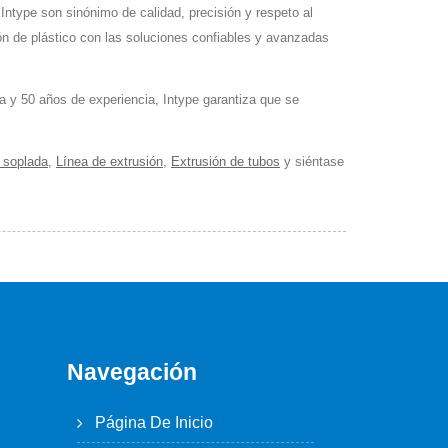
Intype son sinónimo de calidad, precisión y respeto al
ón de plástico con las soluciones confiables y avanzadas
a y 50 años de experiencia, Intype garantiza que se
a soplada
,
Línea de extrusión
,
Extrusión de tubos
y siéntase
Navegación
Página De Inicio