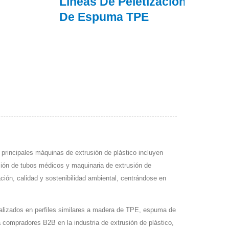
Líneas De Peletización
Espu
De Espuma TPE
Cont
 principales máquinas de extrusión de plástico incluyen
sión de tubos médicos y maquinaria de extrusión de
ción, calidad y sostenibilidad ambiental, centrándose en
alizados en perfiles similares a madera de TPE, espuma de
a compradores B2B en la industria de extrusión de plástico,