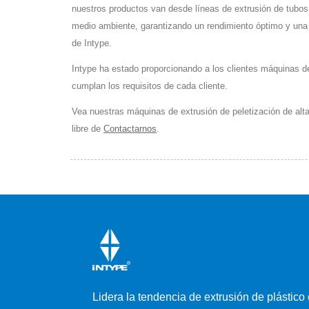
nuestros productos van desde líneas de extrusión de tubos 
medio ambiente, garantizando un rendimiento óptimo y una 
de Intype.
Intype ha estado proporcionando a los clientes máquinas de
cumplan los requisitos de cada cliente.
Vea nuestras máquinas de extrusión de peletización de alt
libre de
Contactarnos
.
Lidera la tendencia de extrusión de plástico 