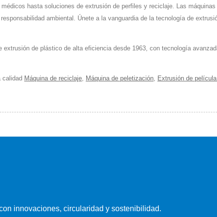
médicos hasta soluciones de extrusión de perfiles y reciclaje. Las máquinas 
responsabilidad ambiental. Únete a la vanguardia de la tecnología de extrusi
 extrusión de plástico de alta eficiencia desde 1963, con tecnología avanzad
a calidad
Máquina de reciclaje
,
Máquina de peletización
,
Extrusión de películ
con innovaciones, circularidad y sostenibilidad.