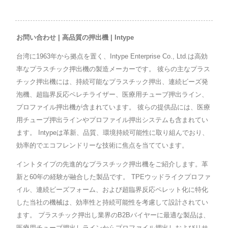
お問い合わせ | 高品質の押出機 | Intype
台湾に1963年から拠点を置く、Intype Enterprise Co., Ltd.は高効
率なプラスチック押出機の製造メーカーです。 彼らの主なプラス
チック押出機には、持続可能なプラスチック押出、連続ビーズ発
泡機、超臨界反応ペレチライザー、医療用チューブ押出ライン、
プロファイル押出機が含まれています。 彼らの提供品には、医療
用チューブ押出ラインやプロファイル押出システムも含まれてい
ます。 Intypeは革新、品質、環境持続可能性に取り組んでおり、
効率的でエコフレンドリーな技術に焦点を当てています。
イントタイプの先進的なプラスチック押出機をご紹介します。革
新と60年の経験が融合した製品です。 TPEウッドライクプロファ
イル、連続ビーズフォーム、および超臨界反応ペレット化に特化
した当社の機械は、効率性と持続可能性を考慮して設計されてい
ます。 プラスチック押出し業界のB2Bバイヤーに最適な製品は、
医療用チューブ押出しラインからプロファイル押出しおよびリサ