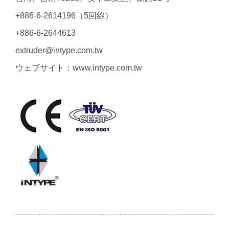
+886-6-2614196（5回線）
+886-6-2644613
extruder@intype.com.tw
ウェブサイト：www.intype.com.tw