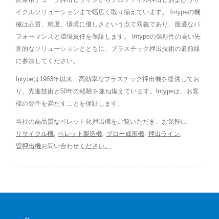
イクルソリューションまで幅広く取り揃えています。 Intypeの機
械は品質、精度、環境に優しさという点で同義であり、最適なパ
フォーマンスと環境責任を保証します。 Intypeの信頼性の高い先
進的なソリューションとともに、プラスチック押出技術の最前線
に参加してください。
Intypeは1963年以来、高効率なプラスチック押出機を提供してお
り、先進技術と50年の経験を兼ね備えています。Intypeは、お客
様の要件を満たすことを保証します。
当社の高品質なペレット化押出機をご覧いただき、お気軽に
リサイクル機
,
ペレット製造機
,
ブロー成形機
,
押出ライン
,
管押出機
お問い合わせ
ください。