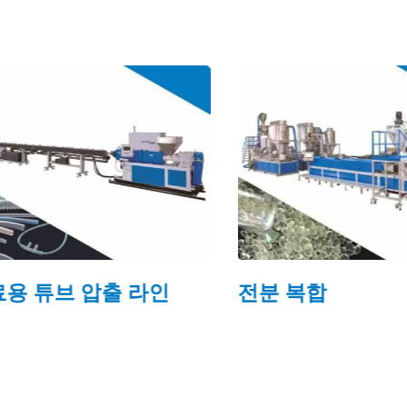
 튜브 압출 라인
전분 복합