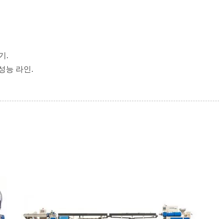
기.
속 성능 라인.