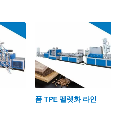
폼 TPE 펠렛화 라인
연속 