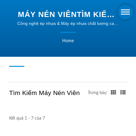
MÁY NÉN VIÊNTÌM KIẾM |
GIẢI PHÁP ÉP NHỰA
Công nghệ ép nhựa & Máy ép nhựa chất lượng cao |
Intype
HÌNH DẠNG | INTYPE
Home
Tìm Kiếm Máy Nén Viên
Trưng bày:
Kết quả 1 - 7 của 7