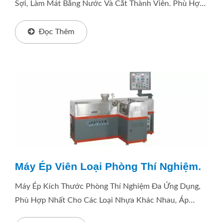
Sợi, Làm Mát Bằng Nước Và Cắt Thành Viên. Phù Hợp
Với Nhiều Loại Rác Thải Nhựa Sạch. Nhựa: PP / PE /
PS / PC / ABS / … V.v.,...
Đọc Thêm
Máy Ép Viên Loại Phòng Thí Nghiệm.
Máy Ép Kích Thước Phòng Thí Nghiệm Đa Ứng Dụng,
Phù Hợp Nhất Cho Các Loại Nhựa Khác Nhau, Áp
Dụng Để Xác Nhận Và Thử Nghiệm Công Thức Của