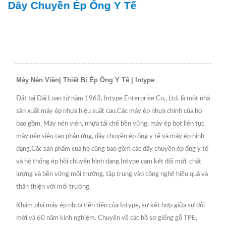
Dây Chuyền Ép Ống Y Tế
Máy Nén Viên| Thiết Bị Ép Ống Y Tế | Intype
Đặt tại Đài Loan từ năm 1963, Intype Enterprise Co., Ltd. là một nhà
sản xuất máy ép nhựa hiệu suất cao.Các máy ép nhựa chính của họ
bao gồm, Máy nén viên, nhựa tái chế bền vững, máy ép bọt liên tục,
máy nén siêu tạo phản ứng, dây chuyền ép ống y tế và máy ép hình
dạng.Các sản phẩm của họ cũng bao gồm các dây chuyền ép ống y tế
và hệ thống ép hồi chuyển hình dạng.Intype cam kết đổi mới, chất
lượng và bền vững môi trường, tập trung vào công nghệ hiệu quả và
thân thiện với môi trường.
Khám phá máy ép nhựa tiên tiến của Intype, sự kết hợp giữa sự đổi
mới và 60 năm kinh nghiệm. Chuyên về các hồ sơ giống gỗ TPE,