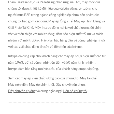
Foam Bead liên tục và Pelletizing phản ứng siêu tới, máy móc của
chúng tôi được thiết kế để hiệu quả và bền vững. Lý tưởng cho
người mua B2B trong ngành công nghiệp ép nhựa, sản phẩm của
chúng tôi bao gồm các dòng Máy ép Ống Y Tế, Máy ép Hình Dạng và
Giải Pháp Tái Chế. Máy Intype đồng nghĩa với chất lượng, độ chính
xác và thân thiện với môi trường, đảm bảo hiệu suất tối ưu và trách
nhiệm với môi trường. Hãy gia nhập hàng đầu về công nghệ ép nhựa
với các giải pháp đáng tin cậy và tiên tiến của Intype.
Intype đã cung cấp cho khách hàng các máy ép nhựa hiệu suất cao từ
năm 1963, với cả công nghệ tiên tiến và 50 năm kinh nghiệm,
Intype đảm bảo rằng mọi yêu cầu của khách hàng được đáp ứng.
Xem các máy ép viên chất lượng cao của chúng tôi
Máy tái chế
,
Máy nén viên
,
Máy ép phim thổi
,
Dây chuyền ép phun
,
Dây chuyền ép ống
và đừng ngần ngại
Liên hệ chúng tôi
.