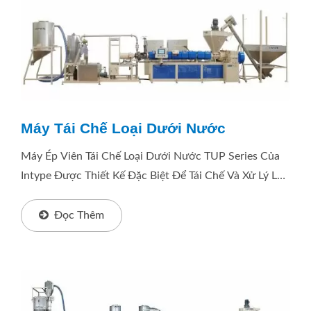
Máy Tái Chế Loại Dưới Nước
Máy Ép Viên Tái Chế Loại Dưới Nước TUP Series Của
Intype Được Thiết Kế Đặc Biệt Để Tái Chế Và Xử Lý Lại
Các Vật Liệu Có Độ Nhớt Cao Như TPR, TPE, PLA,...
Đọc Thêm