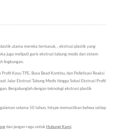
 plastik utama mereka termasuk, , ekstrusi plastik yang
eka juga meliputi garis ekstrusi tabung medis dan sistem
ah lingkungan.
rofil Kayu TPE, Busa Bead Kontinu, dan Pelletisasi Reaksi
puti Jalur Ekstrusi Tabung Medis hingga Solusi Ekstrusi Profil
gan. Bergabunglah dengan teknologi ekstrusi plastik
pengalaman selama 50 tahun, Intype memastikan bahwa setiap
ung
dan jangan ragu untuk
Hubungi Kami
.