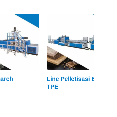
Line Pelletisasi Busa
Busa
TPE
Men