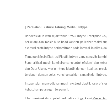
pelanggan.
| Peralatan Ekstrusi Tabung Medis | Intype
Berlokasi di Taiwan sejak tahun 1963, Intype Enterprise Co.,
berkelanjutan, mesin busa bead kontinu, pelletizer reaksi su
ekstrusi profil.Intype berkomitmen pada inovasi, kualitas, 
Temukan Mesin Ekstrusi Plastik Intype yang canggih, kombi
Supercritical, mesin kami dirancang untuk efisiensi dan keber
dan Daur Ulang. Mesin Intype identik dengan kualitas, presi
terdepan dengan solusi yang handal dan canggih dari Intype.
Intype telah menyediakan mesin ekstrusi plastik yang efis
kebutuhan pelanggan terpenuhi.
Lihat mesin ekstrusi pelet berkualitas tinggi kami
Mesin Dau