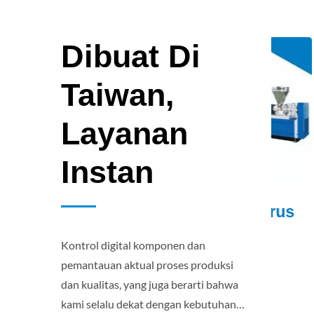
Dibuat Di
Taiwan,
Layanan
Instan
usa
Busa Berbentuk Terus
Line
Menerus
Medi
Kontrol digital komponen dan
pemantauan aktual proses produksi
dan kualitas, yang juga berarti bahwa
kami selalu dekat dengan kebutuhan