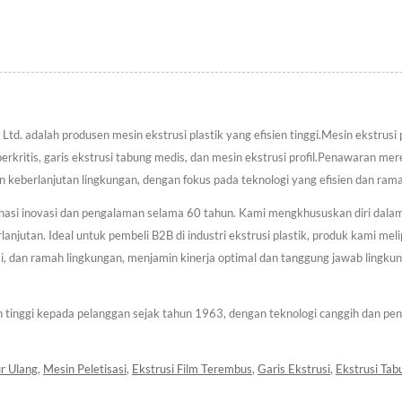
 Ltd. adalah produsen mesin ekstrusi plastik yang efisien tinggi.Mesin ekstrusi
perkritis, garis ekstrusi tabung medis, dan mesin ekstrusi profil.Penawaran mer
dan keberlanjutan lingkungan, dengan fokus pada teknologi yang efisien dan ram
nasi inovasi dan pengalaman selama 60 tahun. Kami mengkhususkan diri dalam P
lanjutan. Ideal untuk pembeli B2B di industri ekstrusi plastik, produk kami meli
si, dan ramah lingkungan, menjamin kinerja optimal dan tanggung jawab lingkun
ien tinggi kepada pelanggan sejak tahun 1963, dengan teknologi canggih dan 
r Ulang
,
Mesin Peletisasi
,
Ekstrusi Film Terembus
,
Garis Ekstrusi
,
Ekstrusi Tab