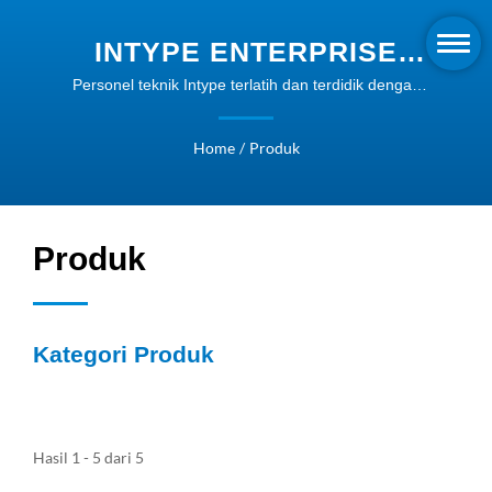
INTYPE ENTERPRISE
CO., LTD.
Personel teknik Intype terlatih dan terdidik dengan
baik, yang mampu memberikan dukungan teknis
lengkap dan layanan purna jual yang terorganisir
Home
/
Produk
dengan baik.
Produk
Kategori Produk
Hasil 1 - 5 dari 5