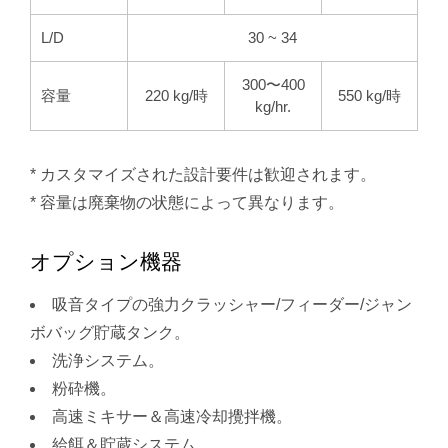
L/D
30 ~ 34
300〜400
容量
220 kg/時
550 kg/時
kg/hr.
* カスタマイズされた設計要件は歓迎されます。
* 容量は廃棄物の状態によって異なります。
オプション機器
吸音タイプの強力クラッシャー/フィーダー/ジャン
ボバッグ貯蔵タンク。
洗浄システム。
粉砕機。
高速ミキサー＆高速冷却攪拌機。
給餌＆貯蔵システム。