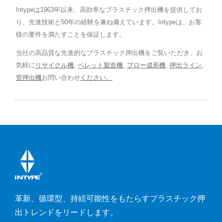
Intypeは1963年以来、高効率なプラスチック押出機を提供してお
り、先進技術と50年の経験を兼ね備えています。Intypeは、お客
様の要件を満たすことを保証します。
当社の高品質な先進的なプラスチック押出機をご覧いただき、お
気軽に
リサイクル機
,
ペレット製造機
,
ブロー成形機
,
押出ライン
,
管押出機
お問い合わせ
ください。
革新、循環型、持続可能性をもたらすプラスチック押
出トレンドをリードします。