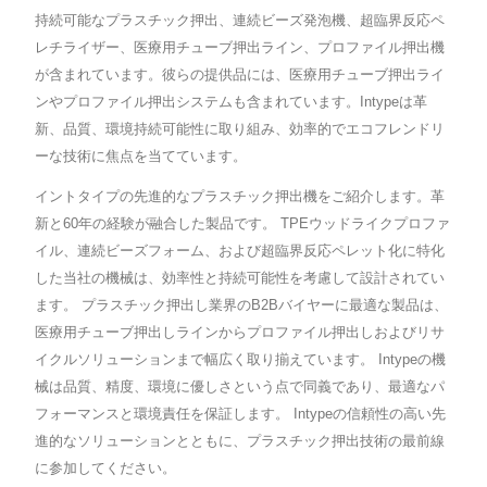
持続可能なプラスチック押出、連続ビーズ発泡機、超臨界反応ペ
レチライザー、医療用チューブ押出ライン、プロファイル押出機
が含まれています。彼らの提供品には、医療用チューブ押出ライ
ンやプロファイル押出システムも含まれています。Intypeは革
新、品質、環境持続可能性に取り組み、効率的でエコフレンドリ
ーな技術に焦点を当てています。
イントタイプの先進的なプラスチック押出機をご紹介します。革
新と60年の経験が融合した製品です。 TPEウッドライクプロファ
イル、連続ビーズフォーム、および超臨界反応ペレット化に特化
した当社の機械は、効率性と持続可能性を考慮して設計されてい
ます。 プラスチック押出し業界のB2Bバイヤーに最適な製品は、
医療用チューブ押出しラインからプロファイル押出しおよびリサ
イクルソリューションまで幅広く取り揃えています。 Intypeの機
械は品質、精度、環境に優しさという点で同義であり、最適なパ
フォーマンスと環境責任を保証します。 Intypeの信頼性の高い先
進的なソリューションとともに、プラスチック押出技術の最前線
に参加してください。