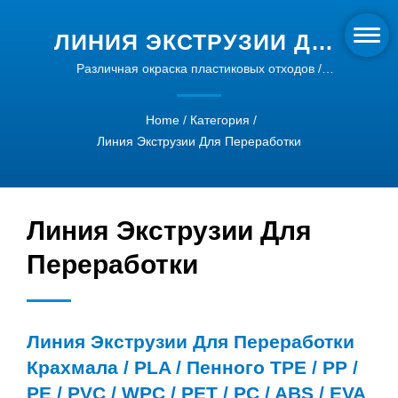
ЛИНИЯ ЭКСТРУЗИИ ДЛЯ
ПЕРЕРАБОТКИ
Различная окраска пластиковых отходов /
переработка и гранулирование | Продвинутые
КРАХМАЛА / PLA /
пластиковые экструзионные машины -
Home
/
Категория
/
ПЕННОГО TPE / PP / PE /
экологически чистые и эффективные
Линия Экструзии Для Переработки
PVC / WPC / PET / PC /
ABS / EVA |
Линия Экструзии Для
ВЫСОКОЭФФЕКТИВНЫЕ
ЭКСТРУДЕРЫ ДЛЯ
Переработки
ПЕННЫХ TPE | INTYPE
Линия Экструзии Для Переработки
Крахмала / PLA / Пенного TPE / PP /
PE / PVC / WPC / PET / PC / ABS / EVA