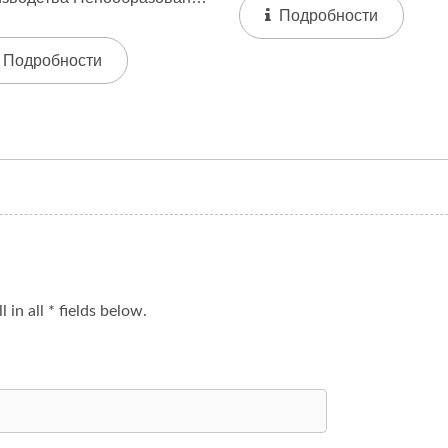
Решением, Разработанным
Подробности
прерывное
Производства...
образование Заменяет
Подробности
тное Пенообразование
иционное...