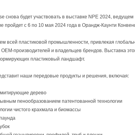
rise снова будет участвовать в выставке NPE 2024, ведущ
 пройдет с 6 по 10 мая 2024 года в Орандж-Каунти Конвен
м всей пластиковой промышленности, привлекая глобальн
 OEM-производителей и владельцев брендов. Выставка это
 формирующих пластиковый ландшафт.
представит наши передовые продукты и решения, включая:
 имитирующие дерево
ерывным пенообразованием патентованной технологии
логии чистого крахмала и биомассы
мпаунда
убок
бщей гранулировки, профилей, труб и пленки