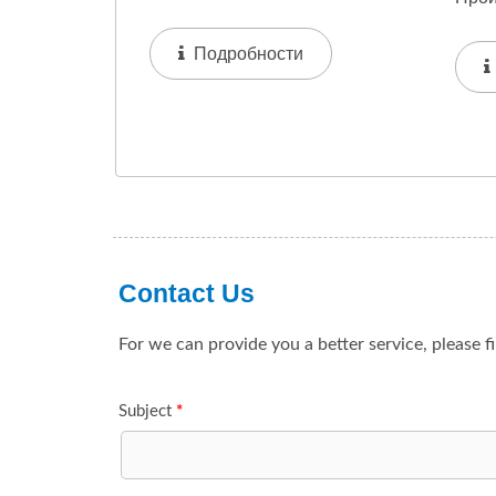
Компаундирования И
- Не
Пеллетизации Различных
Подробности
Пено
Пластиков Или...
Паке
Трад