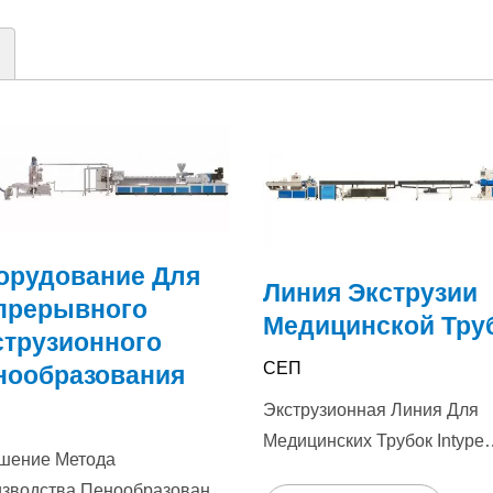
орудование Для
Линия Экструзии
прерывного
Медицинской Тру
струзионного
СЕП
нообразования
Экструзионная Линия Для
Медицинских Трубок Intype
шение Метода
Является Современным
зводства Пенообразования