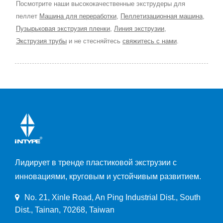
Посмотрите наши высококачественные экструдеры для
пеллет
Машина для переработки
,
Пеллетизационная машина
,
Пузырьковая экструзия пленки
,
Линия экструзии
,
Экструзия трубы
и не стесняйтесь
свяжитесь с нами
.
Лидирует в тренде пластиковой экструзии с
инновациями, круговым и устойчивым развитием.
No. 21, Xinle Road, An Ping Industrial Dist., South
Dist., Tainan, 70268, Taiwan