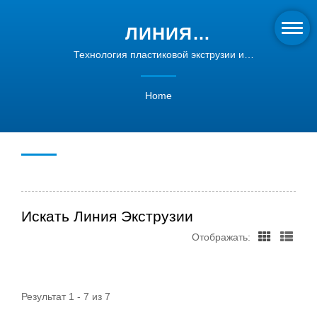
ЛИНИЯ
ЭКСТРУЗИИПОИСК |
Технология пластиковой экструзии и
высококачественные экструдеры | Intype
РЕШЕНИЯ ДЛЯ
Home
ПРОФИЛЬНОЙ
ЭКСТРУЗИИ ПЛАСТИКА |
INTYPE
Искать Линия Экструзии
Отображать:
Результат 1 - 7 из 7