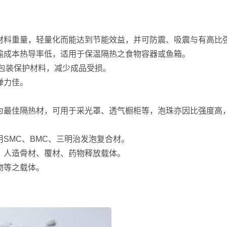
轻材料重量，轻量化而能达到节能效益，并可防震、吸震与有高比
运输成本热导率低，适用于保温隔热之食物容器或鱼箱。
于包装保护材料，减少成品受损。
弹力佳。
亦为最佳隔热材，可用于采光罩、透气橱柜等，泡珠亦因比强度高​
用SMC、BMC、三明治发泡复合材。
肤、人造骨材、覆材、药物释放载体。
物等之载体。