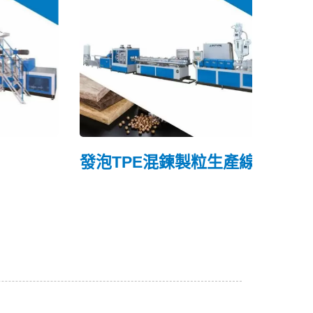
發泡TPE混鍊製粒生產線
連續
押出