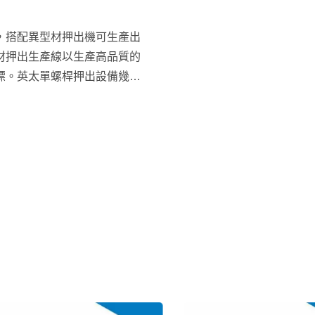
，搭配異型材押出機可生產出
材押出生產線以生產高品質的
標。英太單螺桿押出設備幾乎
費用，較長的螺桿使用週期及
需求，我們也推出雙螺桿押出
用零件設備完美結合我們完整