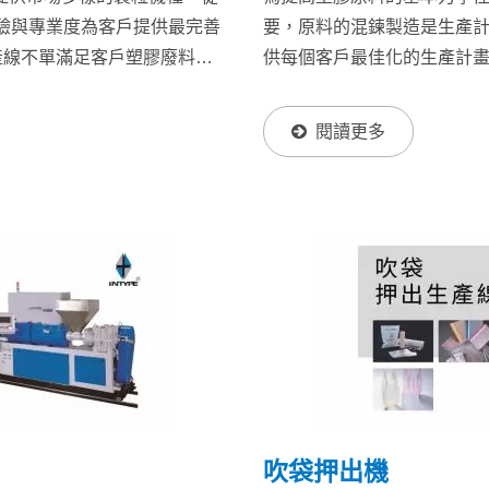
驗與專業度為客戶提供最完善
要，原料的混鍊製造是生產
產線不單滿足客戶塑膠廢料回
供每個客戶最佳化的生產計
過助劑添加、塑料改質，提升
方、生產需求我們提供各樣製
能快速投入再生產，降低生產
系統，使機台操作簡單且保
閱讀更多
質量一致性的重要因素；英太
造粒系統，其高效率與性能
控自動化，以達生產最佳化，
種原料的靈活性使其成為英太近
品膠粒。押出生產線： ...
吹袋押出機