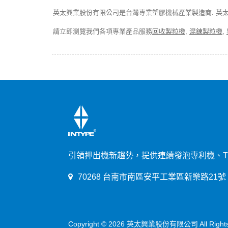
英太興業股份有限公司是台灣專業塑膠機械產業製造商. 英太自
請立即瀏覽我們各項專業產品服務
回收製粒機
,
混鍊製粒機
,
引領押出機新趨勢，提供連續發泡專利機、T
70268 台南市南區安平工業區新樂路21號
Copyright © 2026
英太興業股份有限公司
All Righ