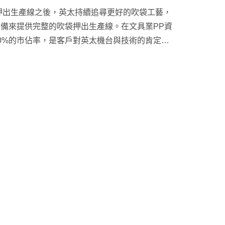
袋押出生產線之後，英太持續追尋更好的吹袋工藝，
備來提供完整的吹袋押出生產線。在文具業PP資
0%的市佔率，是客戶對英太機台與技術的肯定與
太結合多年豐富經驗，專注於包裝用PE吹袋、文
袋等應用外；亦著力於生分解塑膠吹袋技術，呼應
C全電腦化控制，從原料進料到薄膜捲取，整合所
理全部設定值與參數；提供高效益的生產環境，使
佳化。依據不同需求搭配簡易的參數設定，當薄膜
，將可確保薄膜的平坦、光滑、且尺寸精準，這些
戶得到最佳產品品質和生產效率。針對每種產品的
規劃最合適的解決方案，幫助客戶應用正確的生產
出生產線： ...