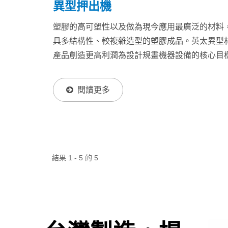
異型押出機
塑膠的高可塑性以及做為現今應用最廣泛的材料
具多結構性、較複雜造型的塑膠成品。英太異型
產品創造更高利潤為設計規畫機器設備的核心目
可以加工處理所有熱塑性塑膠材料，較低的維修
穩定耐用的生產是客戶的有利選擇。而因應市場
閱讀更多
機，提供更低的生產成本以及高品質的成品。利
生產線上下游設備，更搭配電腦控制系統(...
結果 1 - 5 的 5