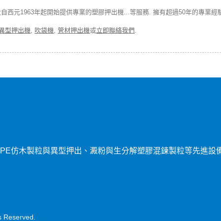
西元1963年起開始提供專業的塑膠押出機...等服務. 擁有超過50年的專業經
異型押出機
,
吹袋機
,
管材押出機
或
立即聯絡我們
.
PE仿木製粒與異型押出、澱粉與生分解塑膠混鍊製粒等先進設
ts Reserved.