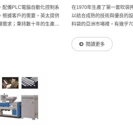
配備PLC電腦自動化控制系
在1970年生產了第一套吹
。根據客戶的需要，英太提供
以結合成熟的技術與優良的設
場需求；秉持數十年的生產經
料袋的亞洲市場裡，有幾乎7
合押出機生產線，以確定每個
信賴。在吹袋押出機領域，英
.
具用PP資料袋與特殊醫療用
閱讀更多
全球環保趨勢。我們結合PL
有週邊設備，持續監控與管
其生產利潤和應用面達到最
由英太吹袋押出設備產出後
優異的特性將保證我們的用
獨特需求，英太永遠為客戶
系統，得到最佳的生產效益。押