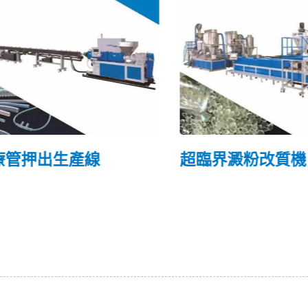
管押出生產線
超臨界澱粉改質機