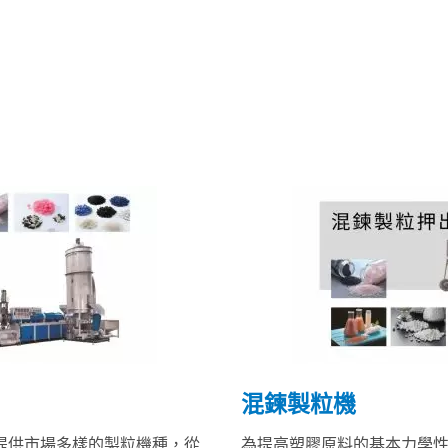
混鍊製粒機
提供市場多樣的製粒機種，從
為提高塑膠原料的基本力學