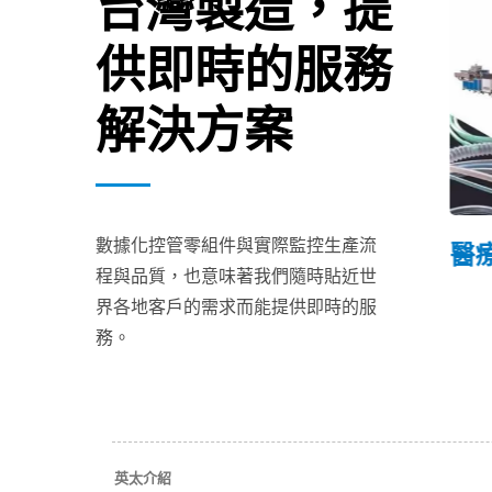
台灣製造，提
供即時的服務
解決方案
數據化控管零組件與實際監控生產流
產線
連續發泡超臨界水中製粒
醫療
程與品質，也意味著我們隨時貼近世
押出機
界各地客戶的需求而能提供即時的服
務。
英太介紹