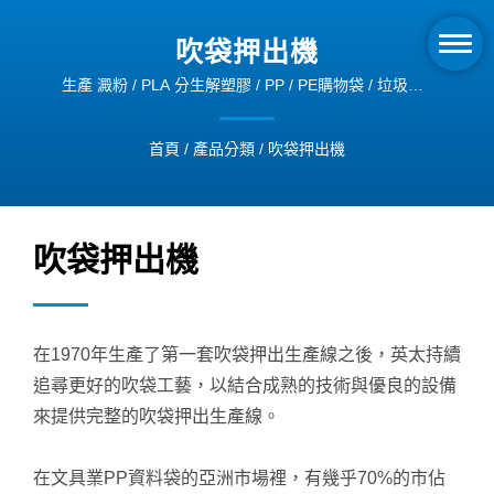
吹袋押出機
生產 澱粉 / PLA 分生解塑膠 / PP / PE購物袋 / 垃圾袋 /
養生膠帶 / PVC醫療袋 ..等吹袋成品。 / 英太已取得
ISO與德國萊茵CE證書，導入ERP管理系統，以提升機
首頁
/
產品分類
/
吹袋押出機
械製造的品質與效率。
吹袋押出機
在1970年生產了第一套吹袋押出生產線之後，英太持續
追尋更好的吹袋工藝，以結合成熟的技術與優良的設備
來提供完整的吹袋押出生產線。
在文具業PP資料袋的亞洲市場裡，有幾乎70%的市佔