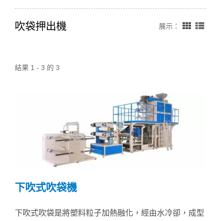
吹袋押出機
展示：
結果 1 - 3 的 3
下吹式吹袋機
下吹式吹袋是將塑料粒子加熱融化，經由水冷卻，成型