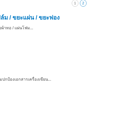
1
2
ล์ม / ขยะแผ่น / ขยะฟอง
ถุงผ้าทอ / แผ่นโฟม...
์มปกป้องเอกสารเครื่องเขียน...