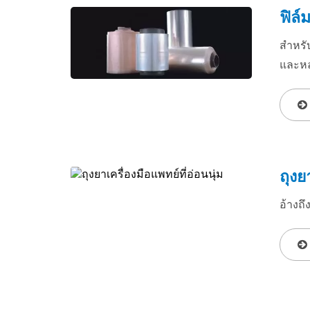
ฟิล์
สำหรั
และห
ถุงย
อ้างถึ