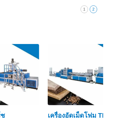
1
2
เครื่องอัดเม็ดโฟม TPE
โฟมบี