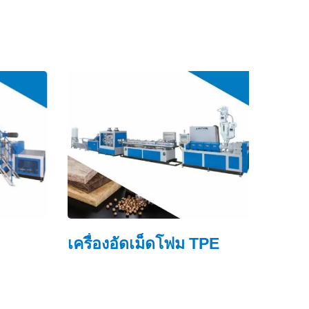
เครื่องอัดเม็ดโฟม TPE
โฟมบี